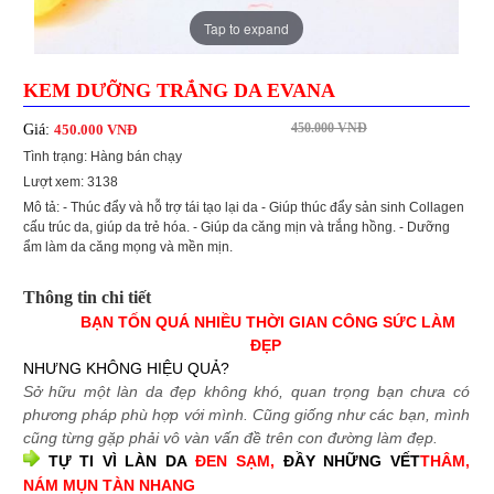
Tap to expand
KEM DƯỠNG TRẮNG DA EVANA
450.000 VNĐ
Giá:
450.000 VNĐ
Tình trạng: Hàng bán chạy
Lượt xem: 3138
Mô tả: - Thúc đẩy và hỗ trợ tái tạo lại da - Giúp thúc đẩy sản sinh Collagen
cấu trúc da, giúp da trẻ hóa. - Giúp da căng mịn và trắng hồng. - Dưỡng
ẩm làm da căng mọng và mền mịn.
Thông tin chi tiết
BẠN TỐN QUÁ NHIỀU THỜI GIAN CÔNG SỨC LÀM
ĐẸP
NHƯNG KHÔNG HIỆU QUẢ?
Sở hữu một làn da đẹp không khó, quan trọng bạn chưa có
phương pháp phù hợp với mình. Cũng giống như các bạn, mình
cũng từng gặp phải vô vàn vấn đề trên con đường làm đẹp.
TỰ TI VÌ LÀN DA
ĐEN SẠM,
ĐẦY NHỮNG VẾT
THÂM,
NÁM MỤN TÀN NHANG