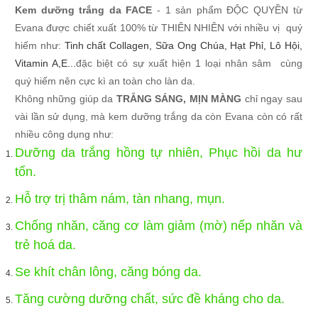
Kem dưỡng trắng da
FACE
- 1 sản phẩm ĐỘC QUYỀN từ
Evana
được chiết xuất 100% từ THIÊN NHIÊN với nhiều vị quý
hiếm như:
Tinh chất Collagen, Sữa Ong Chúa, Hạt Phỉ, Lô Hội,
Vitamin A,E
...
đặc biệt có sự xuất hiện 1 loại
nhân sâm cùng
quý hiếm nên cực kì an toàn cho làn da.
Không những giúp da
TRẮNG SÁNG, MỊN MÀNG
chỉ ngay sau
vài lần sử dụng, mà kem dưỡng trắng da còn Evana còn có rất
nhiều công dụng như:
Dưỡng da trắng hồng tự nhiên, Phục hồi da hư
tổn.
Hỗ trợ trị thâm nám, tàn nhang, mụn.
Chống nhăn, căng cơ làm giảm (mờ) nếp nhăn và
trẻ hoá da.
Se khít chân lông, căng bóng da.
Tăng cường dưỡng chất, sức đề kháng cho da.