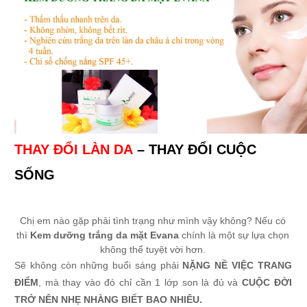
THAY ĐỔI LÀN DA
– THAY ĐỔI CUỘC
SỐNG
Chị em nào gặp phải tình trạng như mình vậy không? Nếu có
thì
Kem dưỡng trắng da mặt Evana
chính là một sự lựa chọn
không thể tuyệt vời hơn.
Sẽ không còn những buổi sáng phải
NẶNG NỀ VIỆC TRANG
ĐIỂM
, mà thay vào đó chỉ cần 1 lớp son là đủ và
CUỘC ĐỜI
TRỞ NÊN NHẸ NHÀNG BIẾT BAO NHIÊU.