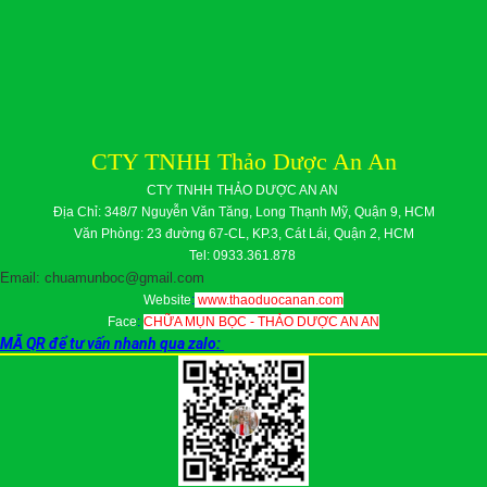
CTY TNHH Thảo Dược An An
CTY TNHH THẢO DƯỢC AN AN
Địa Chỉ: 348/7 Nguyễn Văn Tăng, Long Thạnh Mỹ, Quận 9, HCM
Văn Phòng: 23 đường 67-CL, KP.3, Cát Lái, Quận 2, HCM
Tel: 0933.361.878
Email: chuamunboc@gmail.com
Website
:
www.thaoduocanan.com
Face
:
CHỮA MỤN BỌC - THẢO DƯỢC AN AN
MÃ QR để tư vấn nhanh qua zalo: