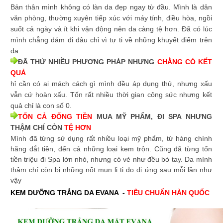
Bản thân mình không có làn da đẹp ngay từ đầu. Mình là dân
văn phòng, thường xuyên tiếp xúc với máy tính, điều hòa, ngồi
suốt cả ngày và ít khi vận động nên da càng tệ hơn. Đã có lúc
mình chẳng dám đi đâu chỉ vì tự ti về những khuyết điểm trên
da.
ĐÃ THỬ NHIỀU PHƯƠNG PHÁP NHƯNG
CHẲNG CÓ KẾT
QUẢ
hỉ cần có ai mách cách gì mình đều áp dụng thử, nhưng xấu
vẫn cứ hoàn xấu. Tốn rất nhiều thời gian công sức nhưng kết
quả chỉ là con số 0.
TỐN CẢ ĐỐNG TIỀN
MUA MỸ PHẨM, ĐI SPA NHƯNG
THẬM CHÍ CÒN
TỆ HƠN
Mình đã từng sử dụng rất nhiều loại mỹ phẩm, từ hàng chính
hãng đắt tiền, đến cả những loại kem trộn. Cũng đã từng tốn
tiền triệu đi Spa lớn nhỏ, nhưng có vẻ như đều bó tay. Da mình
thậm chí còn bị những nốt mụn li ti do dị ứng sau mỗi lần như
vậy
KEM DƯỠNG TRẮNG DA EVANA
-
TIÊU CHUẨN HÀN QUỐC