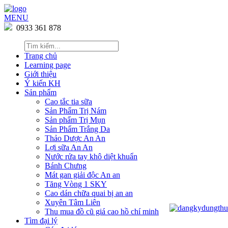
MENU
0933 361 878
Trang chủ
Learning page
Giới thiệu
Ý kiến KH
Sản phẩm
Cao tắc tia sữa
Sản Phẩm Trị Nám
Sản phẩm Trị Mụn
Sản Phẩm Trắng Da
Thảo Dược An An
Lợi sữa An An
Nước rửa tay khô diệt khuẩn
Bánh Chưng
Mát gan giải độc An an
Tăng Vòng 1 SKY
Cao dán chữa quai bị an an
Xuyên Tâm Liên
Thu mua đồ cũ giá cao hồ chí minh
Tìm đại lý