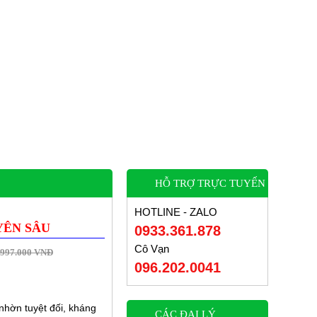
HỖ TRỢ TRỰC TUYẾN
HOTLINE - ZALO
YÊN SÂU
0933.361.878
Cô Vạn
997.000 VNĐ
096.202.0041
nhờn tuyệt đối, kháng
CÁC ĐẠI LÝ