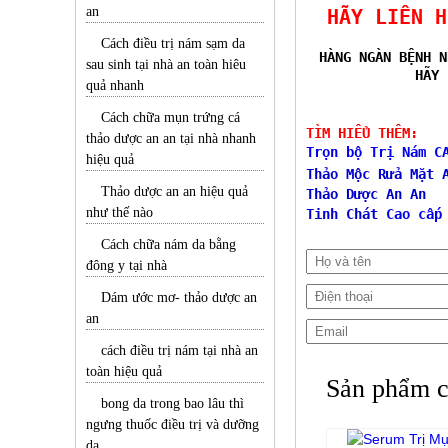
an
HÃY LIÊN 
Cách điều trị nám sạm da
HÀNG NGÀN BỆNH N
sau sinh tại nhà an toàn hiêu
HÃY 
quả nhanh
Cách chữa mụn trứng cá
TÌM HIỂU THÊM:
thảo dược an an tại nhà nhanh
Trọn bộ Trị Nám C
hiệu quả
Thảo Mộc Rửa Mặt 
Thảo dược an an hiệu quả
Thảo Dược An An
như thế nào
Tinh Chát
Cao cấp
Cách chữa nám da bằng
đông y tại nhà
Dám ước mơ- thảo dược an
an
cách điều trị nám tại nhà an
toàn hiệu quả
Sản phẩm c
bong da trong bao lâu thì
ngưng thuốc điều trị và dưỡng
da