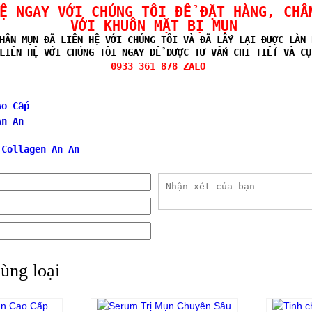
HỆ NGAY VỚI CHÚNG TÔI ĐỂ ĐẶT HÀNG, CH
VỚI KHUÔN MẶT BỊ MỤN
HÂN MỤN ĐÃ LIÊN HỆ VỚI CHÚNG TÔI VÀ ĐÃ LẤY LẠI ĐƯỢC LÀN 
LIÊN HỆ VỚI CHÚNG TÔI NGAY ĐỂ ĐƯỢC TƯ VẤN CHI TIẾT VÀ CỤ
0933 361 878 ZALO
Ao Cấp
An An
 Collagen An An
ùng loại