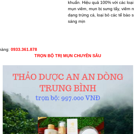
khuẩn. Hiệu quả 100% với các loạ
mụn viêm, mụn bị sưng tấy, viêm 
dạng trứng cá, loại bỏ các tế bào 
sáng mịn
 hàng:
0933.361.878
TRỌN BỘ TRỊ MỤN CHUYÊN SÂU