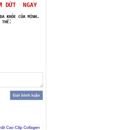
ẤM DỨT NGAY
DA KHỎE CỦA MÌNH.
 THỂ.
Gửi bình luận