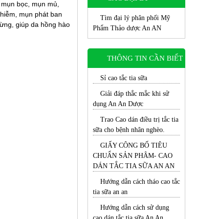
i mụn bọc, mụn mủ,
nhiễm, mụn phát ban
Tìm đại lý phân phối Mỹ
sừng, giúp da hồng hào
Phẩm Thảo dược An AN
THÔNG TIN CẦN BIẾT
Sỉ cao tắc tia sữa
Giải đáp thắc mắc khi sử
dụng An An Dược
Trao Cao dán điều trị tắc tia
sữa cho bệnh nhân nghèo.
GIẤY CÔNG BỐ TIÊU
CHUẨN SẢN PHÂM- CAO
DÁN TẮC TIA SỮA AN AN
Hướng dẫn cách tháo cao tắc
tia sữa an an
Hướng dẫn cách sử dụng
cao dán tắc tia sữa An An