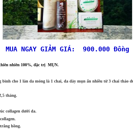
MUA NGAY GIẢM GIÁ: 900.000 Đồng
thiên nhiên 100%, đặc trị MỤN.
ng bình cho 1 làn da mỏng là 1 chai, da dày mụn ẩn nhiều từ 3 chai thảo 
2,5 tháng.
.
úc collagen dưới da.
collagen.
trắng hồng.