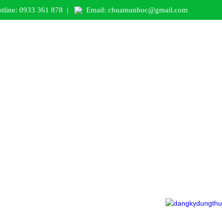
tline: 0933 361 878
|
Email: chuamunboc@gmail.com
LEARNING PAGE