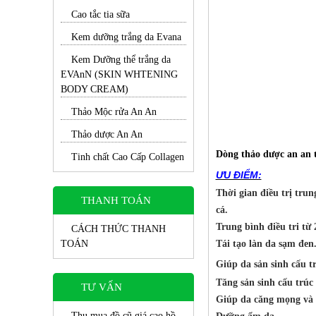
Cao tắc tia sữa
Kem dưỡng trắng da Evana
Kem Dưỡng thể trắng da
EVAnN (SKIN WHTENING
BODY CREAM)
Thảo Mộc rửa An An
Thảo dược An An
Dòng thảo dược an an 
Tinh chất Cao Cấp Collagen
ƯU ĐIỂM:
Thời gian điều trị tru
THANH TOÁN
cá.
Trung bình điều tri từ 
CÁCH THỨC THANH
TOÁN
Tái tạo làn da sạm đen
Giúp da sản sinh cấu tr
Tăng sản sinh cấu trúc 
TƯ VẤN
Giúp da căng mọng và 
Thu mua đồ cũ giá cao hồ