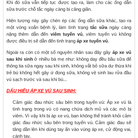
Khi đó sữa vẫn tiếp tục được tạo ra, làm cho các ống dẫn
sữa trước chỗ tắc ngày càng bị căng giãn.
Hiện tượng này gây chèn ép các ống dẫn sữa khác, tạo ra
một vòng xoắn bệnh lý, làm tình trạng
tắc sữa
ngày càng
nặng thêm dẫn đến
viêm tuyến vú
, viêm tuyến vú không
được điều trị sẽ dẫn đến tình trạng
áp xe tuyến vú
.
Ngoài ra còn có một số nguyên nhân sau đây gây
áp xe vú
sau khi sinh
ở nhiều bà mẹ như: không day đều bầu sữa để
thông tia sữa ngay sau khi sinh, không vắt bỏ sữa dư thừa khi
trẻ bú không hết gây ứ đọng sữa, không vệ sinh lau rửa đầu
vú sạch trước và sau khi bú...
DẤU HIỆU ÁP XE VÚ SAU SINH:
Cảm giác đau nhức sâu bên trong tuyến vú: Áp xe vú là
tình trạng trong vú có nang chứa dịch mủ và các mô bị
viêm. Vì vậy khi bị áp xe vú, bạn không thể tránh khỏi cảm
giác đau nhức sâu bên trong tuyến vú. Cảm giác đau sẽ
tăng dần lên khi dùng tay ấn vào vùng áp xe, cử động vai,
cánh tay.