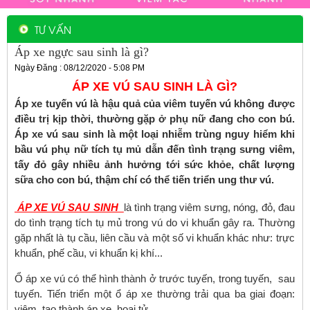
TƯ VẤN
Áp xe ngực sau sinh là gì?
Ngày Đăng : 08/12/2020 - 5:08 PM
ÁP XE VÚ SAU SINH LÀ GÌ?
Áp xe tuyến vú là hậu quả của viêm tuyến vú không được
điều trị kịp thời, thường gặp ở phụ nữ đang cho con bú.
Áp xe vú sau sinh là một loại nhiễm trùng nguy hiểm khi
bầu vú phụ nữ tích tụ mủ dẫn đến tình trạng sưng viêm,
tấy đỏ gây nhiều ảnh hưởng tới sức khỏe, chất lượng
sữa cho con bú, thậm chí có thể tiến triển ung thư vú.
ÁP XE VÚ SAU SINH
là tình trạng viêm sưng, nóng, đỏ, đau
do tình trạng tích tụ mủ trong vú do vi khuẩn gây ra. Thường
gặp nhất là tụ cầu, liên cầu và một số vi khuẩn khác như: trực
khuẩn, phế cầu, vi khuẩn kị khí...
Ổ áp xe vú có thể hình thành ở trước tuyến, trong tuyến, sau
tuyến. Tiến triển một ổ áp xe thường trải qua ba giai đoạn:
viêm, tạo thành áp xe, hoại tử.