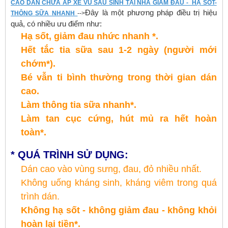
CAO DÁN CHỮA ÁP XE VÚ SAU SINH TẠI NHÀ GIẢM ĐAU - HẠ SỐT-
Đây là một phương pháp điều trị hiệu
THÔNG SỮA NHANH
-->
quả, có nhiều ưu điểm như:
Hạ sốt, giảm đau nhức nhanh *.
Hết tắc tia sữa sau 1-2 ngày (người mới
chớm*).
Bé vẫn ti bình thường trong thời gian dán
cao.
Làm thông tia sữa nhanh*.
Làm tan cục cứng, hút mủ ra hết hoàn
toàn*.
*
QUÁ TRÌNH SỬ DỤNG:
Dán cao vào vùng sưng, đau, đỏ nhiều nhất.
Không uống kháng sinh, kháng viêm trong quá
trình dán.
Không hạ sốt - không giảm đau - không khỏi
hoàn lại tiền*.