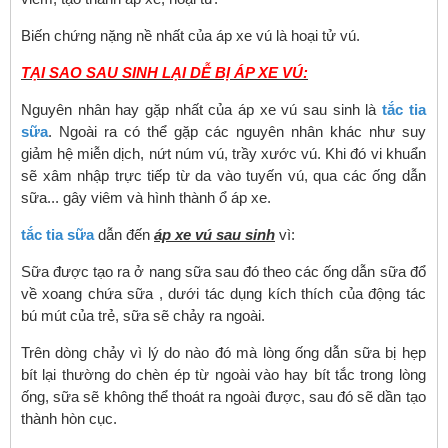
Biến chứng nặng nề nhất của áp xe vú là hoại tử vú.
TẠI SAO SAU SINH LẠI DỄ BỊ ÁP XE VÚ:
Nguyên nhân hay gặp nhất của áp xe vú sau sinh là
tắc tia
sữa
. Ngoài ra có thể gặp các nguyên nhân khác như suy
giảm hệ miễn dịch, nứt núm vú, trầy xước vú. Khi đó vi khuẩn
sẽ xâm nhập trực tiếp từ da vào tuyến vú, qua các ống dẫn
sữa... gây viêm và hình thành ổ áp xe.
tắc tia sữa
dẫn đến
áp xe vú sau sinh
vì:
Sữa được tạo ra ở nang sữa sau đó theo các ống dẫn sữa đổ
về xoang chứa sữa , dưới tác dụng kích thích của động tác
bú mút của trẻ, sữa sẽ chảy ra ngoài.
Trên dòng chảy vì lý do nào đó mà lòng ống dẫn sữa bị hẹp
bít lại thường do chèn ép từ ngoài vào hay bít tắc trong lòng
ống, sữa sẽ không thể thoát ra ngoài được, sau đó sẽ dần tạo
thành hòn cục.