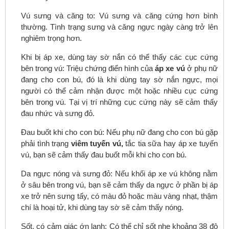
Vú sưng và căng to: Vú sưng và căng cứng hơn bình
thường. Tình trạng sưng và căng ngực ngày càng trở lên
nghiêm trọng hơn.
Khi bị áp xe, dùng tay sờ nắn có thể thấy các cục cứng
bên trong vú: Triệu chứng điển hình của
áp xe vú
ở phụ nữ
đang cho con bú, đó là khi dùng tay sờ nắn ngực, mọi
người có thể cảm nhận được một hoặc nhiều cục cứng
bên trong vú. Tại vị trí những cục cứng này sẽ cảm thấy
đau nhức và sưng đỏ.
Đau buốt khi cho con bú: Nếu phụ nữ đang cho con bú gặp
phải tình trạng
viêm tuyến vú,
tắc tia sữa hay áp xe tuyến
vú, bạn sẽ cảm thấy đau buốt mỗi khi cho con bú.
Da ngực nóng và sưng đỏ: Nếu khối áp xe vú không nằm
ở sâu bên trong vú, bạn sẽ cảm thấy da ngực ở phần bị áp
xe trở nên sưng tấy, có màu đỏ hoặc màu vàng nhạt, thậm
chí là hoại tử, khi dùng tay sờ sẽ cảm thấy nóng.
Sốt, có cảm giác ớn lạnh: Có thể chỉ sốt nhẹ khoảng 38 độ