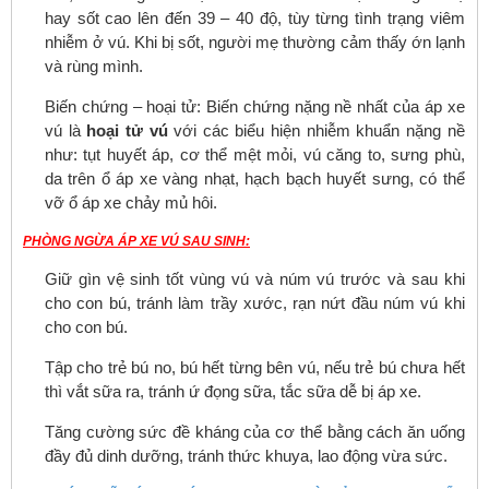
hay sốt cao lên đến 39 – 40 độ, tùy từng tình trạng viêm
nhiễm ở vú. Khi bị sốt, người mẹ thường cảm thấy ớn lạnh
và rùng mình.
Biến chứng – hoại tử: Biến chứng nặng nề nhất của áp xe
vú là
hoại tử vú
với các biểu hiện nhiễm khuẩn nặng nề
như: tụt huyết áp, cơ thể mệt mỏi, vú căng to, sưng phù,
da trên ổ áp xe vàng nhạt, hạch bạch huyết sưng, có thể
vỡ ổ áp xe chảy mủ hôi.
PHÒNG NGỪA ÁP XE VÚ SAU SINH:
Giữ gìn vệ sinh tốt vùng vú và núm vú trước và sau khi
cho con bú, tránh làm trầy xước, rạn nứt đầu núm vú khi
cho con bú.
Tập cho trẻ bú no, bú hết từng bên vú, nếu trẻ bú chưa hết
thì vắt sữa ra, tránh ứ đọng sữa, tắc sữa dễ bị áp xe.
Tăng cường sức đề kháng của cơ thể bằng cách ăn uống
đầy đủ dinh dưỡng, tránh thức khuya, lao động vừa sức.