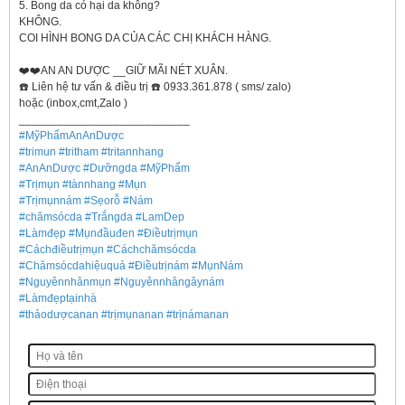
5. Bong da có hại da không?
KHÔNG.
COI HÌNH BONG DA CỦA CÁC CHỊ KHÁCH HÀNG.
❤️
❤️
AN AN DƯỢC __GIỮ MÃI NÉT XUÂN.
☎️
Liên hệ tư vấn & điều trị
☎️
0933.361.878 ( sms/ zalo)
hoặc (inbox,cmt,Zalo )
___________________________
#
MỹPhẩmAnAnDược
#
trimun
#
tritham
#
tritannhang
#
AnAnDược
#
Dưỡngda
#
MỹPhẩm
#
Trịmụn
#
tànnhang
#
Mụn
#
Trịmụnnám
#
Sẹorỗ
#
Nám
#
chămsócda
#
Trắngda
#
LamDep
#
Làmđẹp
#
Mụnđầuđen
#
Điềutrịmụn
#
Cáchđiềutrịmụn
#
Cáchchămsócda
#
Chămsócdahiệuquả
#
Điềutrịnám
#
MụnNám
#
Nguyênnhânmụn
#
Nguyênnhângâynám
#
Làmđẹptạinhà
#
thảodượcanan
#
trịmụnanan
#
trịnámanan