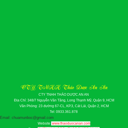
CTY TNHH Thảo Dược An An
CTY TNHH THẢO DƯỢC AN AN
Địa Chỉ: 348/7 Nguyễn Văn Tăng, Long Thạnh Mỹ, Quận 9, HCM
Văn Phòng: 23 đường 67-CL, KP.3, Cát Lái, Quận 2, HCM
Tel: 0933.361.878
Email: chuamunboc@gmail.com
Website
:
www.thaoduocanan.com