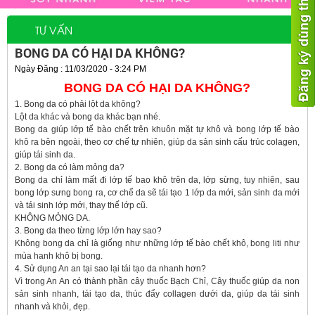
TƯ VẤN
BONG DA CÓ HẠI DA KHÔNG?
Ngày Đăng : 11/03/2020 - 3:24 PM
BONG DA CÓ HẠI DA KHÔNG?
1. Bong da có phải lột da không?
Lột da khác và bong da khác bạn nhé.
Bong da giúp lớp tế bào chết trên khuôn mặt tự khô và bong lớp tế bào
khô ra bên ngoài, theo cơ chế tự nhiên, giúp da sản sinh cấu trúc colagen,
giúp tái sinh da.
2. Bong da có làm mỏng da?
Bong da chỉ làm mất đi lớp tế bao khô trên da, lớp sừng, tuy nhiên, sau
bong lớp sưng bong ra, cơ chế da sẽ tái tạo 1 lớp da mới, sản sinh da mới
và tái sinh lớp mới, thay thế lớp cũ.
KHÔNG MỎNG DA.
3. Bong da theo từng lớp lớn hay sao?
Không bong da chỉ là giống như những lớp tế bào chết khô, bong liti như
mùa hanh khô bị bong.
4. Sử dụng An an tại sao lại tái tạo da nhanh hơn?
Vì trong An An có thành phần cây thuốc Bạch Chỉ, Cây thuốc giúp da non
sản sinh nhanh, tái tạo da, thúc đẩy collagen dưới da, giúp da tái sinh
nhanh và khỏi, đẹp.