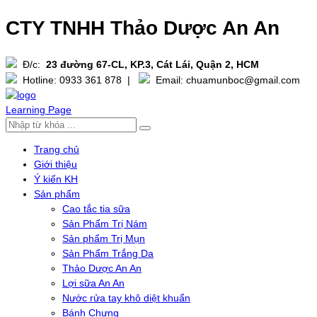
CTY TNHH Thảo Dược An An
Đ/c:
23 đường 67-CL, KP.3, Cát Lái, Quận 2, HCM
Hotline: 0933 361 878
|
Email: chuamunboc@gmail.com
Learning Page
Trang chủ
Giới thiệu
Ý kiến KH
Sản phẩm
Cao tắc tia sữa
Sản Phẩm Trị Nám
Sản phẩm Trị Mụn
Sản Phẩm Trắng Da
Thảo Dược An An
Lợi sữa An An
Nước rửa tay khô diệt khuẩn
Bánh Chưng