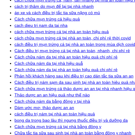
cách trị thâm do mụn để lại tại nhà nhanh
áp xe và cách điều trị tắc tia sữa nặng có mủ
Cách chữa mụn trứng cá hiệu quả
cach dieu tri nam da tai nha
cách chữa mụn trứng cá tại nhà an toàn hiệu quả
cách chữa mụn trứng cá tại nhà an toàn, chi phí rẻ thời covid
cách điều trị mụn trứng cá tại nhà an toàn trong mùa dịch covi
Cách điều trị mụn trứng cá tại nhà an toàn, nhanh, chi phí rẻ
Cách chữa nám da tại nhà an toàn hiệu quả chi phí rẻ
Cách chữa nám da tại nhà hiệu quẳ
Cách chữa nám da tại nhà an toàn hiệu quả chi phí rẻ
Phản hồi khách hàng sau khi điều trị cao dán tắc tia sữa an an
Cách điều trị nám sạm da sau sinh tại nhà an toàn hiêu quả n
Cách chữa mụn trứng cá thảo dược an an tại nhà nhanh hiệu 
Thảo dược an an hiệu quả như thế nào
Cách chữa nám da bằng đông y tại nhà
Dám ước mơ- thảo dược an an
cách điều trị nám tại nhà an toàn hiệu quả
bong da trong bao lâu thì ngưng thuốc điều trị và dưỡng da
Cách chữa mụn trứng cá tại nhà bằng đông y
Chữa tắc tia sữa sau sinh tại nhà an toàn bằng đông y nhanh