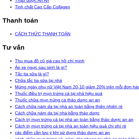
Thảo dược An An
Tinh chất Cao Cấp Collagen
Thanh toán
CÁCH THỨC THANH TOÁN
Tư vấn
Thu mua đồ cũ giá cao hồ chí minh
Áp xe ngực sau sinh là gì?
Tắc tia sữa là gì?
Chữa tắc tia sữa tại nhà
Mừng ngày phụ nữ Việt Nam 20-10 giảm 20% trên mỗi đơn hà
Thuốc điều trị mụn trứng cá tại nhà hiệu quả
Thuốc chữa mụn trứng cá thảo dược an an
Cách chữa nám da tại nhà an toàn bằng thiên nhiên rẻ
Cách chữa nám da tại nhà bằng thảo dược
Cách trị mụn trứng cá tại nhà an toàn bằng thảo dược an an
Cách trị mụn trứng cá tại nhà an toàn hiệu quả chi phí rẻ
các điểm cần lưu ý khi sử dụng thảo dược an an
cách chữa mụn trứng cá, nám, tàn nhang tại nhà an toàn hiệu