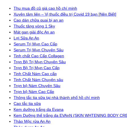
Thu mua đồ cũ giá cao hồ chí minh
Xuyên tâm liên – Vị thuốc điều trị Covid 19 bạn [Nên Biết]
Cao dán chữa quai bị an an
Thuốc tăng vòng 1 Sky
Mát gan giải độc An an
Lợi Sữa An An
Serum Trị Mụn Cao Cấp
Serum Trị Mụn Chuyên Sâu
Tinh chất Cao Cấp Collagen
Trọn Bộ Trị Mụn Chuyên Sâu
Trọn Bộ Trị Mụn Cao Cấp
Tinh Chất Nám Cao cấp
Tinh Chất Nám Chuyên sâu
Trọn bộ Nám Chuyên Sâu
Trọn bộ Nám Cao Cấp
Thông tắc tia sữa tại nhà thành phố hồ chí minh
Cao tắc tia sữa
Kem dưỡng trắng da Evana
Kem Dưỡng thể trắng da EVAnN (SKIN WHTENING BODY CR
Thảo Mộc rửa An An