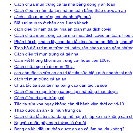
Cách chữa mụn trứng cá tại nhà bằng đông y an toàn
Cách điều trị nám da tại nhà an toàn bằng thảo dược an an
cách chữa mụn trứng cá nhanh hiệu quả
Điều trị mụn to ở chân cho 1 anh khách
cách điều trị nám da tại nhà an toàn mùa dịch covid
Cách chữa mụn trứng cá tại nhà mùa dịch covid an toàn, hiệu 
Phản hồi chị khách lấy cao dán tắc tia sữa an an điều trị cho b
Trọn bộ điều trị mụn trứng cá, nám, tàn nhan an an gồm những
Cách điều trị mụn trứng cá tại nhà
Cam kết không khỏi mụn trứng cá- hoàn tiền 100%
Cách chữa sẹo rỗ do mụn để lại
cao dán tắc tia sữa an an trị tắc tia sữa hiệu quả nhanh tại nhà
cách trị mụn trứng cá an an
Chữa tắc tia sữa tại nhà bằng cao dán tắc tia sữa
Cách điều trị mụn trứng cá bọc tại nhà bằng thảo dược
Cách điều trị mụn trứng cá
Tắc tia sữa xóa ngay không cần đi bệnh viện thời covid-19
Thảo dược an an - trị mụn trứng cá
Cách chữa tắc tia sữa dạng thể nặng bị áp xe mà không cần c
Nguyên nhân gây mụn trứng cả ở mặt
Bong da khi điều trị thảo dược an an có làm hại da không?