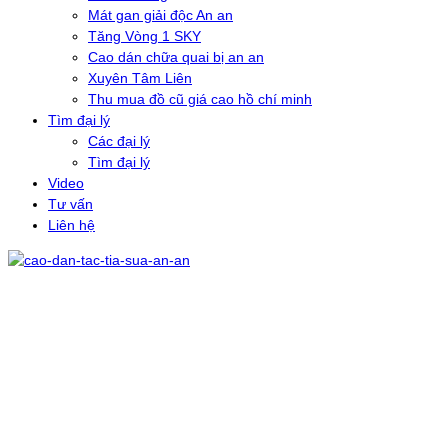
Mát gan giải độc An an
Tăng Vòng 1 SKY
Cao dán chữa quai bị an an
Xuyên Tâm Liên
Thu mua đồ cũ giá cao hồ chí minh
Tìm đại lý
Các đại lý
Tìm đại lý
Video
Tư vấn
Liên hệ