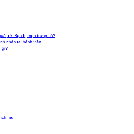
quả, rẻ. Bạn bị mụn trứng cá?
ệnh nhân tại bệnh viện
 gì?
hích mủ.