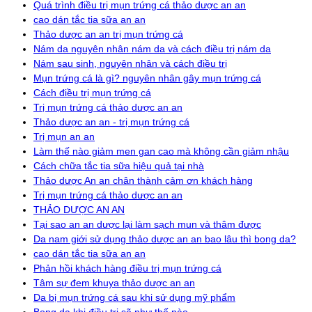
Quá trình điều trị mụn trứng cá thảo dược an an
cao dán tắc tia sữa an an
Thảo dược an an trị mụn trứng cá
Nám da nguyên nhân nám da và cách điều trị nám da
Nám sau sinh, nguyên nhân và cách điều trị
Mụn trứng cá là gì? nguyên nhân gây mụn trứng cá
Cách điều trị mụn trứng cá
Trị mụn trứng cá thảo dược an an
Thảo dược an an - trị mụn trứng cá
Trị mụn an an
Làm thế nào giảm men gan cao mà không cần giảm nhậu
Cách chữa tắc tia sữa hiệu quả tại nhà
Thảo dược An an chân thành cảm ơn khách hàng
Trị mụn trứng cá thảo dược an an
THẢO DƯỢC AN AN
Tại sao an an dược lại làm sạch mun và thâm được
Da nam giới sử dụng thảo dược an an bao lâu thì bong da?
cao dán tắc tia sữa an an
Phản hồi khách hàng điều trị mụn trứng cá
Tâm sự đem khuya thảo dược an an
Da bị mụn trứng cá sau khi sử dụng mỹ phẩm
Bong da khi điều trị sẽ như thế nào