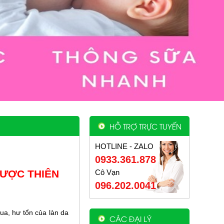
HỖ TRỢ TRỰC TUYẾN
HOTLINE - ZALO
0933.361.878
DƯỢC THIÊN
Cô Vạn
096.202.0041
ua, hư tổn của làn da
CÁC ĐẠI LÝ