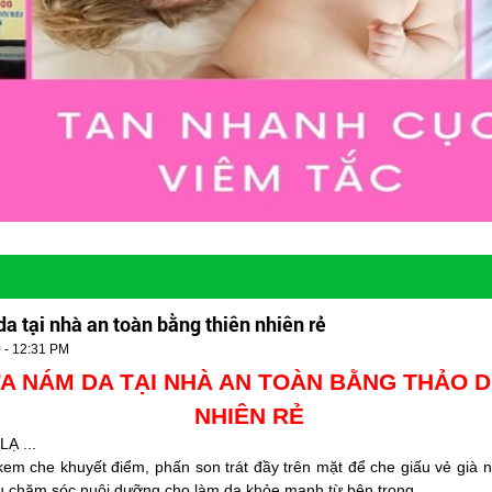
 tại nhà an toàn bằng thiên nhiên rẻ
 - 12:31 PM
A NÁM DA TẠI NHÀ AN TOÀN BẰNG THẢO 
NHIÊN RẺ
Ạ ...
kem che khuyết điểm, phấn son trát đầy trên mặt để che giấu vẻ già n
ịu chăm sóc nuôi dưỡng cho làm da khỏe mạnh từ bên trong.