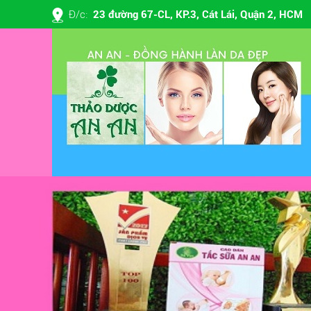
23 đường 67-CL, KP.3, Cát Lái, Quận 2, HCM
Đ/c: