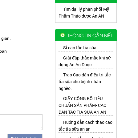
Tìm đại lý phân phối Mỹ
Phẩm Thảo dược An AN
THÔNG TIN CẦN BIẾT
 gian.
Sỉ cao tắc tia sữa
 bạn
Giải đáp thắc mắc khi sử
dụng An An Dược
Trao Cao dán điều trị tắc
tia sữa cho bệnh nhân
nghèo.
GIẤY CÔNG BỐ TIÊU
CHUẨN SẢN PHÂM- CAO
DÁN TẮC TIA SỮA AN AN
Hướng dẫn cách tháo cao
tắc tia sữa an an