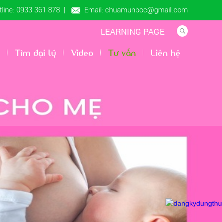
line: 0933 361 878
|
Email: chuamunboc@gmail.com
LEARNING PAGE
Tìm đại lý
Video
Tư vấn
Liên hệ