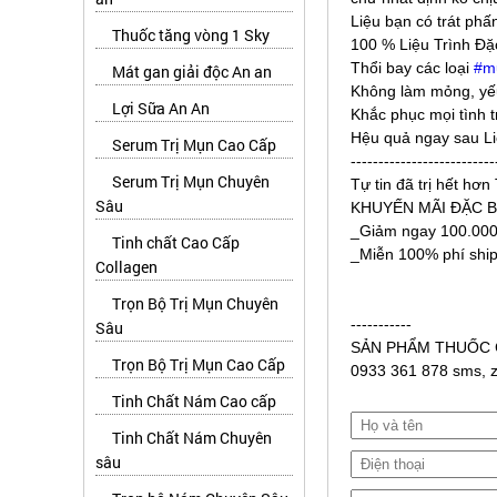
Liệu bạn có trát ph
Thuốc tăng vòng 1 Sky
100 %
Liệu Trình Đặ
Thổi bay các loại
#
m
Mát gan giải độc An an
Không làm mỏng, yếu
Lợi Sữa An An
Khắc phục mọi tình 
Hệu quả ngay sau Liệ
Serum Trị Mụn Cao Cấp
--------------------------
Serum Trị Mụn Chuyên
Tự tin đã trị hết hơ
Sâu
KHUYẾN MÃI ĐẶC B
_Giảm ngay 100.000 /
Tinh chất Cao Cấp
_Miễn 100% phí ship
Collagen
Trọn Bộ Trị Mụn Chuyên
-----------
Sâu
SẢN PHẨM THUỐC 
Trọn Bộ Trị Mụn Cao Cấp
0933 361 878 sms, za
Tinh Chất Nám Cao cấp
Tinh Chất Nám Chuyên
sâu