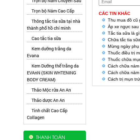
Trọn bộ Nám Chuyên Sâu
Trọn bộ Nám Cao Cấp
CÁC TIN KHÁC
Thu mua đồ cũ g
Thông tắc tia sữa tại nhà
Áp xe ngực sau s
thành phố hồ chí minh
Tắc tia sữa là g
Cao tắc tia sữa
Chữa tắc tia sữa
Mừng ngày phụ 
Kem dưỡng trắng da
Thuốc điều trị m
Evana
Thuốc chữa mụn
Kem Dưỡng thể trắng da
Cách chữa nám d
EVAnN (SKIN WHTENING
Cách chữa nám 
BODY CREAM)
Cách trị mụn tr
Thảo Mộc rửa An An
Thảo dược An An
Tinh chất Cao Cấp
Collagen
THANH TOÁN