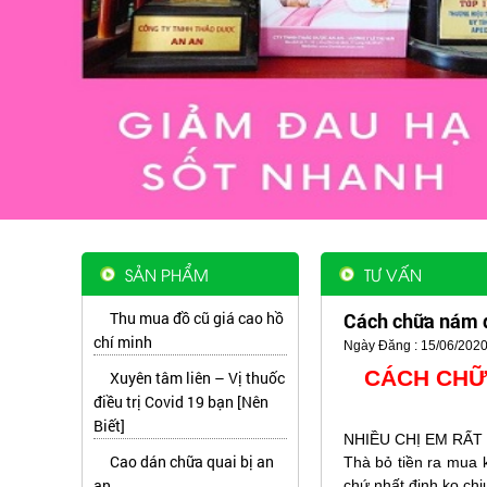
SẢN PHẨM
TƯ VẤN
Thu mua đồ cũ giá cao hồ
Cách chữa nám da
chí minh
Ngày Đăng : 15/06/2020
CÁCH CHỮ
Xuyên tâm liên – Vị thuốc
điều trị Covid 19 bạn [Nên
Biết]
NHIỀU CHỊ EM RẤT L
Cao dán chữa quai bị an
Thà bỏ tiền ra mua 
an
chứ nhất định ko ch