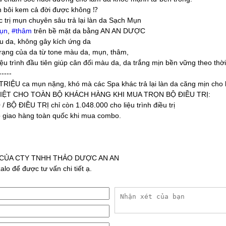
ấn bôi kem cả đời được không
⁉️
c trị mụn chuyên sâu trả lại làn da Sạch Mụn
ụn
,
#
thâm
trên bề mặt da bằng AN AN DƯỢC
 da, không gây kích ứng da
trạng của da từ tone màu da, mụn, thâm,
u trình đầu tiên giúp cân đối màu da, da trắng mịn bền vững theo thời
-----
n TRIỆU ca mụn nặng, khó mà các Spa khác trả lại làn da căng mịn cho
IỆT CHO TOÀN BỘ KHÁCH HÀNG KHI MUA TRỌN BỘ ĐIỀU TRỊ:
 BỘ ĐIỀU TRỊ chỉ còn 1.048.000 cho liệu trình điều trị
 giao hàng toàn quốc khi mua combo.
CỦA CTY TNHH THẢO DƯỢC AN AN
lo để được tư vấn chi tiết ạ.