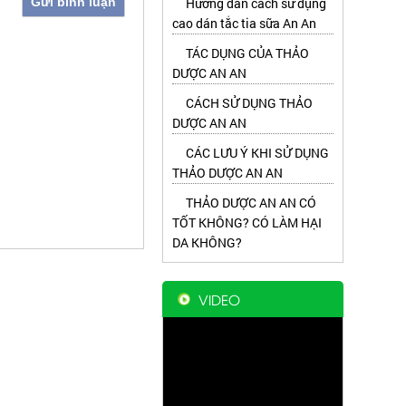
Gửi bình luận
Hướng dẫn cách sử dụng
cao dán tắc tia sữa An An
TÁC DỤNG CỦA THẢO
DƯỢC AN AN
CÁCH SỬ DỤNG THẢO
DƯỢC AN AN
CÁC LƯU Ý KHI SỬ DỤNG
THẢO DƯỢC AN AN
THẢO DƯỢC AN AN CÓ
TỐT KHÔNG? CÓ LÀM HẠI
DA KHÔNG?
VIDEO