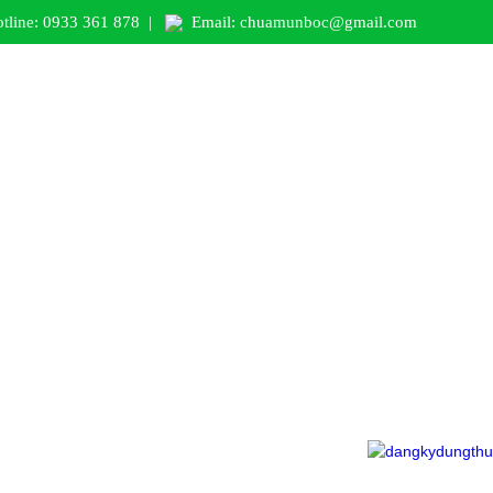
tline: 0933 361 878
|
Email: chuamunboc@gmail.com
LEARNING PAGE