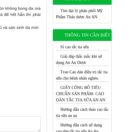
còn không bong da mà
Tìm đại lý phân phối Mỹ
à để hết hẳn thì phải
Phẩm Thảo dược An AN
ũ và sản sinh
da mới.
THÔNG TIN CẦN BIẾT
Sỉ cao tắc tia sữa
Giải đáp thắc mắc khi sử
dụng An An Dược
Trao Cao dán điều trị tắc tia
sữa cho bệnh nhân nghèo.
GIẤY CÔNG BỐ TIÊU
CHUẨN SẢN PHÂM- CAO
DÁN TẮC TIA SỮA AN AN
Hướng dẫn cách tháo cao tắc
tia sữa an an
Hướng dẫn cách sử dụng
cao dán tắc tia sữa An An