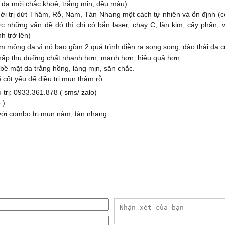
o da mới chắc khoẻ, trắng mịn, đều màu)
i trị dứt Thâm, Rỗ, Nám, Tàn Nhang một cách tự nhiên và ổn định (
c những vấn đề đó thì chỉ có bắn laser, chạy C, lăn kim, cấy phấn, v
nh trở lên)
 mỏng da vì nó bao gồm 2 quá trình diễn ra song song, đào thải da c
ấp thụ dưỡng chất nhanh hơn, mạnh hơn, hiệu quả hơn.
bề mặt da trắng hồng, láng mịn, săn chắc.
cốt yếu để điều trị mụn thâm rỗ
 trị: 0933.361.878 ( sms/ zalo)
 )
với combo trị mụn.nám, tàn nhang