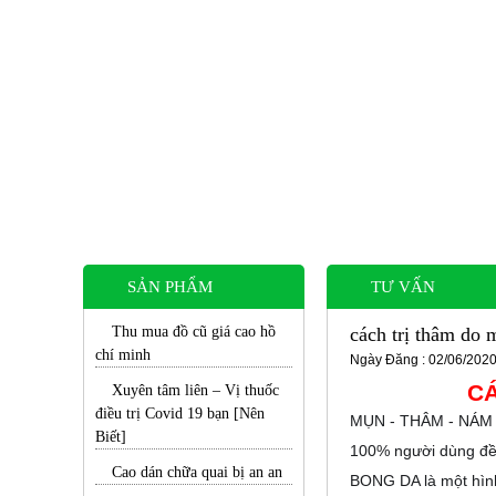
SẢN PHẨM
TƯ VẤN
Thu mua đồ cũ giá cao hồ
cách trị thâm do 
chí minh
Ngày Đăng : 02/06/2020
CÁ
Xuyên tâm liên – Vị thuốc
điều trị Covid 19 bạn [Nên
MỤN - THÂM - NÁM v
Biết]
100% người dùng đ
Cao dán chữa quai bị an an
BONG DA là một hình