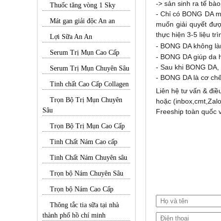
-> sản sinh ra tế bà
Thuốc tăng vòng 1 Sky
- Chỉ có BONG DA mớ
Mát gan giải độc An an
muốn giải quyết đượ
thực hiện 3-5 liệu trì
Lợi Sữa An An
- BONG DA không làm
Serum Trị Mụn Cao Cấp
- BONG DA giúp da h
- Sau khi BONG DA, 
Serum Trị Mụn Chuyên Sâu
- BONG DA là cơ chế 
Tinh chất Cao Cấp Collagen
Liên hệ tư vấn & điều
Trọn Bộ Trị Mụn Chuyên
hoặc (inbox,cmt,Zalo
Sâu
Freeship toàn quốc 
Trọn Bộ Trị Mụn Cao Cấp
Tinh Chất Nám Cao cấp
Tinh Chất Nám Chuyên sâu
Trọn bộ Nám Chuyên Sâu
Trọn bộ Nám Cao Cấp
Thông tắc tia sữa tại nhà
thành phố hồ chí minh