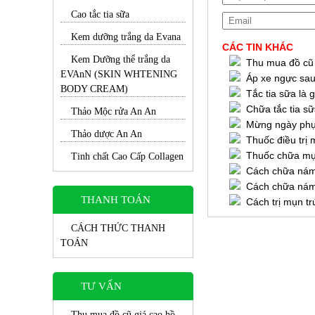
Cao tắc tia sữa
Kem dưỡng trắng da Evana
CÁC TIN KHÁC
Kem Dưỡng thể trắng da
Thu mua đồ cũ 
EVAnN (SKIN WHTENING
Áp xe ngực sau 
BODY CREAM)
Tắc tia sữa là g
Chữa tắc tia sữ
Thảo Mộc rửa An An
Mừng ngày phụ
Thảo dược An An
Thuốc điều trị 
Thuốc chữa mụn
Tinh chất Cao Cấp Collagen
Cách chữa nám 
Cách chữa nám 
THANH TOÁN
Cách trị mụn t
CÁCH THỨC THANH
TOÁN
TƯ VẤN
Thu mua đồ cũ giá cao hồ