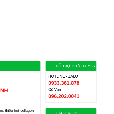
HỖ TRỢ TRỰC TUYẾN
HOTLINE - ZALO
0933.361.878
ANH
Cô Vạn
096.202.0041
, thiếu hụt collagen-
CÁC ĐẠI LÝ