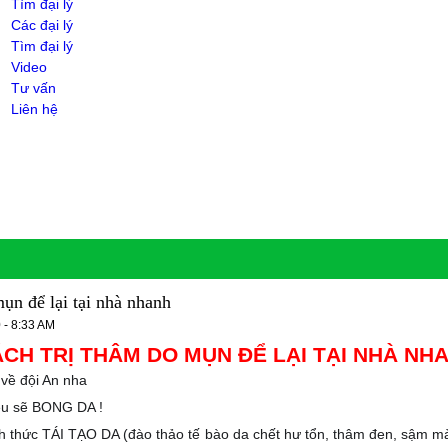
Tìm đại lý
Các đại lý
Tìm đại lý
Video
Tư vấn
Liên hệ
mụn để lại tại nhà nhanh
 - 8:33 AM
CH TRỊ THÂM DO MỤN ĐỂ LẠI TẠI NHÀ NH
ề đội An nha
ều sẽ BONG DA !
 thức TÁI TẠO DA (đào thảo tế bào da chết hư tổn, thâm đen, sậm màu