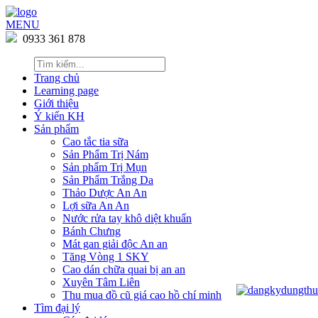
MENU
0933 361 878
Trang chủ
Learning page
Giới thiệu
Ý kiến KH
Sản phẩm
Cao tắc tia sữa
Sản Phẩm Trị Nám
Sản phẩm Trị Mụn
Sản Phẩm Trắng Da
Thảo Dược An An
Lợi sữa An An
Nước rửa tay khô diệt khuẩn
Bánh Chưng
Mát gan giải độc An an
Tăng Vòng 1 SKY
Cao dán chữa quai bị an an
Xuyên Tâm Liên
Thu mua đồ cũ giá cao hồ chí minh
Tìm đại lý