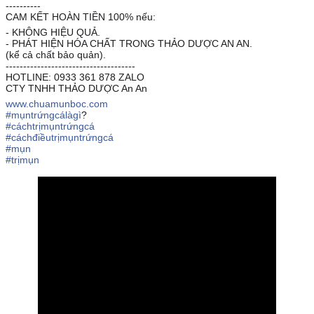
----------
CAM KẾT HOÀN TIỀN 100% nếu:
- KHÔNG HIỆU QUẢ.
- PHÁT HIỆN HÓA CHẤT TRONG THẢO DƯỢC AN AN.
(kể cả chất bảo quản).
-------------------------------------
HOTLINE: 0933 361 878 ZALO
CTY TNHH THẢO DƯỢC An An
www.chuamunboc.com
#
mụntrứngcálàgì
?
#
cáchtrịmụntrứngcá
#
cáchđiềutrịmụntrứngcá
#
mụn
#
trịmụn