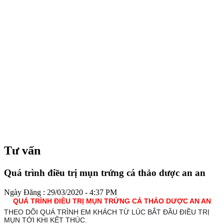
Tư vấn
Quá trình điều trị mụn trứng cá thảo dược an an
Ngày Đăng : 29/03/2020 - 4:37 PM
QUÁ TRÌNH ĐIỀU TRỊ MỤN TRỨNG CÁ THẢO DƯỢC AN AN
THEO DÕI QUÁ TRÌNH EM KHÁCH TỪ LÚC BẮT ĐẦU ĐIỀU TRỊ
MỤN TỚI KHI KẾT THÚC.