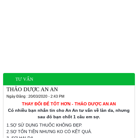
TƯ VẤN
THẢO DƯỢC AN AN
Ngày Đăng : 20/03/2020 - 2:43 PM
THAY ĐỔI ĐỂ TỐT HƠN - THẢO DƯỢC AN AN
Có nhiều bạn nhắn tin cho An An tư vấn về làn da, nhưng
sau đó bạn chốt 1 câu em sợ.
1.SỢ SỬ DỤNG THUỐC KHÔNG ĐẸP.
2.SỢ TỐN TIỀN NHƯNG KO CÓ KẾT QUẢ.