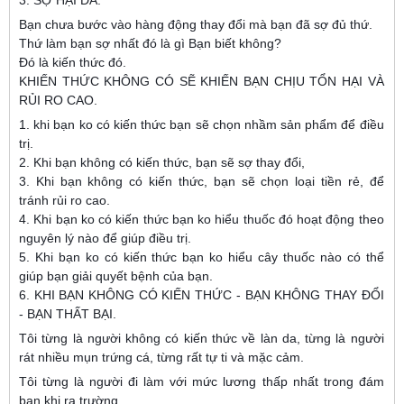
3. SỢ HẠI DA.
Bạn chưa bước vào hàng động thay đổi mà bạn đã sợ đủ thứ.
Thứ làm bạn sợ nhất đó là gì Bạn biết không?
Đó là kiến thức đó.
KHIẾN THỨC KHÔNG CÓ SẼ KHIẾN BẠN CHỊU TỔN HẠI VÀ
RỦI RO CAO.
1. khi bạn ko có kiến thức bạn sẽ chọn nhầm sản phẩm để điều
trị.
2. Khi bạn không có kiến thức, bạn sẽ sợ thay đổi,
3. Khi bạn không có kiến thức, bạn sẽ chọn loại tiền rẻ, để
tránh rủi ro cao.
4. Khi bạn ko có kiến thức bạn ko hiểu thuốc đó hoạt động theo
nguyên lý nào để giúp điều trị.
5. Khi bạn ko có kiến thức bạn ko hiểu cây thuốc nào có thể
giúp bạn giải quyết bệnh của bạn.
6. KHI BẠN KHÔNG CÓ KIẾN THỨC - BẠN KHÔNG THAY ĐỔI
- BẠN THẤT BẠI.
Tôi từng là người không có kiến thức về làn da, từng là người
rát nhiều mụn trứng cá, từng rất tự ti và mặc cảm.
Tôi từng là người đi làm với mức lương thấp nhất trong đám
bạn khi ra trường.