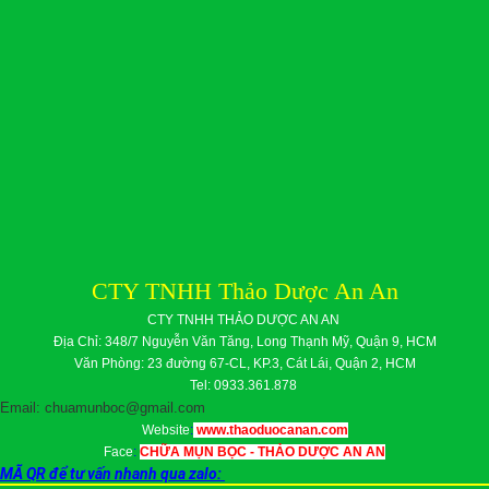
CTY TNHH Thảo Dược An An
CTY TNHH THẢO DƯỢC AN AN
Địa Chỉ: 348/7 Nguyễn Văn Tăng, Long Thạnh Mỹ, Quận 9, HCM
Văn Phòng: 23 đường 67-CL, KP.3, Cát Lái, Quận 2, HCM
Tel: 0933.361.878
Email: chuamunboc@gmail.com
Website
:
www.thaoduocanan.com
Face
:
CHỮA MỤN BỌC - THẢO DƯỢC AN AN
MÃ QR để tư vấn nhanh qua zalo: