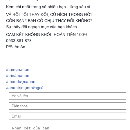
Kem cỏi nhất trong số nhiều bạn - từng xấu xí.
VÀ RỒI TÔI THAY ĐỔI, CÚ HÍCH TRONG ĐỜI.
CÒN BẠN? BẠN CÓ CHỊU THAY ĐỔI KHÔNG?
Sự thây đổi ngoạn mục của bạn khách.
CAM KẾT KHÔNG KHỎI- HOÀN TIỀN 100%.
0933 361 878
P/S: An An.
#
trịmụnanan
#
trinámanan
#
thảodượcanan
#
anantrịmụntrứngcá